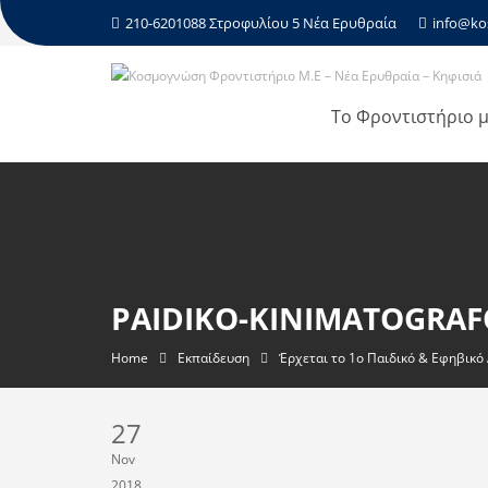
210-6201088 Στροφυλίου 5 Νέα Ερυθραία
info@ko
Το Φροντιστήριο 
PAIDIKO-KINIMATOGRAFO
Home
Εκπαίδευση
Έρχεται το 1ο Παιδικό & Εφηβικ
27
Nov
2018