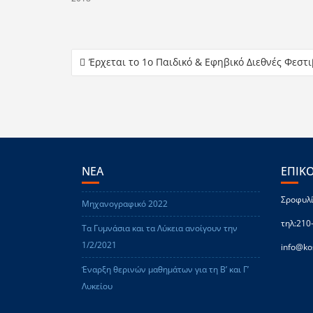
Έρχεται το 1ο Παιδικό & Εφηβικό Διεθνές Φεσ
ΝΕΑ
ΕΠΙΚ
Σροφυλί
Μηχανογραφικό 2022
τηλ:210
Τα Γυμνάσια και τα Λύκεια ανοίγουν την
1/2/2021
info@ko
Έναρξη θερινών μαθημάτων για τη Β’ και Γ’
Λυκείου