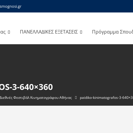
smognosi.gr
μας
ΠΑΝΕΛΛΑΔΙΚΕΣ ΕΞΕΤΑΣΕΙΣ
Πρόγραμμα Σπου
S-3-640×360
ό Διεθνές Φεστιβάλ Κινηματογράφου Αθήνας
paidiko-kinimatografos-3-640×