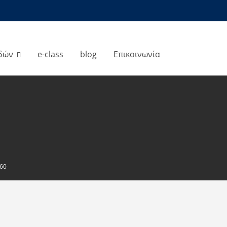
δών
e-class
blog
Επικοινωνία
360