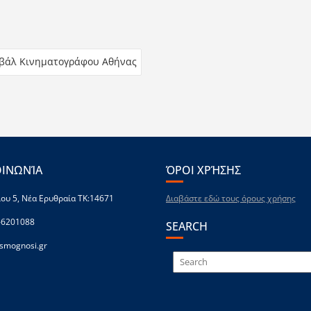
τιβάλ Κινηματογράφου Αθήνας
ΟΙΝΩΝΊΑ
ΌΡΟΙ ΧΡΉΣΗΣ
ου 5, Νέα Ερυθραία ΤΚ:14671
Διαβάστε εδώ τους όρους χρήσης
-6201088
SEARCH
smognosi.gr